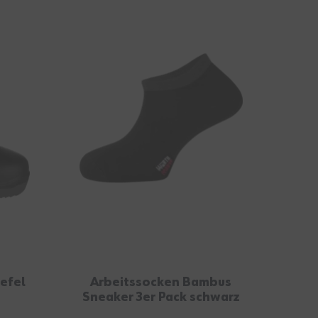
iefel
Arbeitssocken Bambus
Gür
Sneaker 3er Pack schwarz