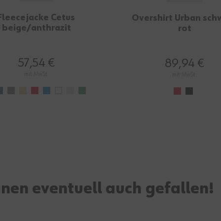
Fleecejacke Cetus
Overshirt Urban sch
beige/anthrazit
rot
57,54 €
89,94 €
mit MwSt.
mit MwSt.
hnen eventuell auch gefallen!