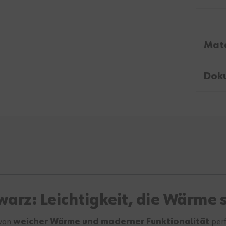
Mate
Dok
arz: Leichtigkeit, die Wärme 
 von
weicher Wärme und moderner Funktionalität
perf