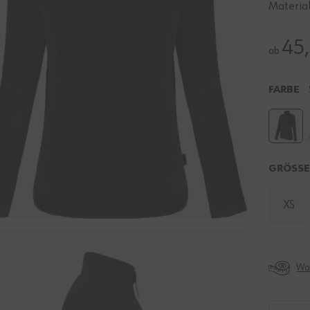
Material
45
ab
FARBE
GRÖSS
XS
Was