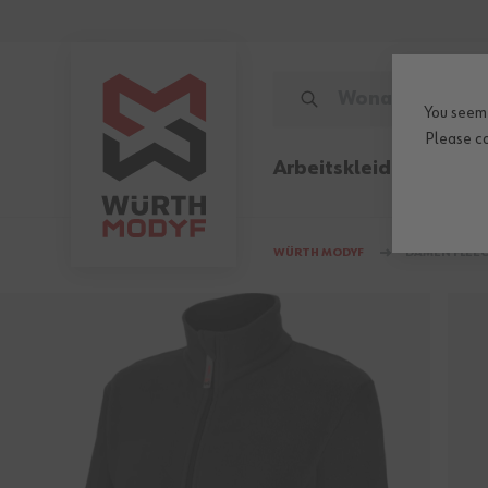
Zum Inhalt springen
WONACH SUCHEN SIE?
You seem 
Please
c
Arbeitskleidung
Sicher
WÜRTH MODYF
DAMEN FLEEC