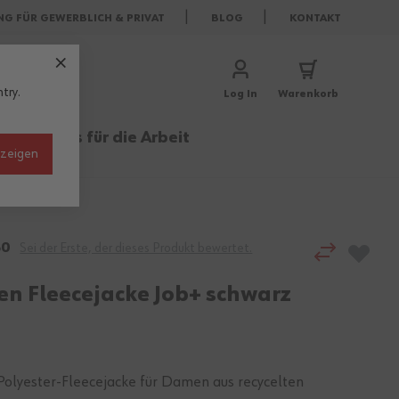
NG FÜR GEWERBLICH & PRIVAT
BLOG
KONTAKT
try.
Log In
Warenkorb
rufe
Basics für die Arbeit
nzeigen
80
Sei der Erste, der dieses Produkt bewertet.
n Fleecejacke Job+ schwarz
Polyester-Fleecejacke für Damen aus recycelten