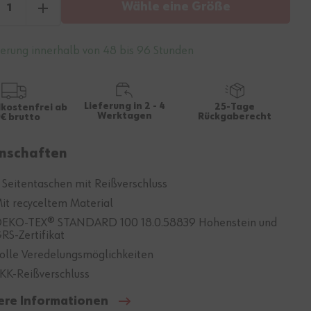
Wähle eine Größe
ferung innerhalb von 48 bis 96 Stunden
Lieferung in 2 - 4
25-Tage
kostenfrei ab
Werktagen
Rückgaberecht
€ brutto
nschaften
 Seitentaschen mit Reißverschluss
it recyceltem Material
EKO-TEX® STANDARD 100 18.0.58839 Hohenstein und
RS-Zertifikat
olle Veredelungsmöglichkeiten
KK-Reißverschluss
ere Informationen