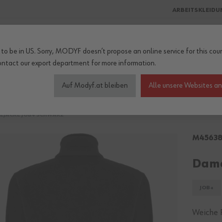
ARBEITSKLEIDU
to be in US. Sorry, MODYF doesn’t propose an online service for this coun
ontact our export department
for more information.
heitschuhe
Wetterschutz
Accessoires
Kollektionen
Be
Auf Modyf.at bleiben
Alle unsere Websites a
EJACKE JOB+ SCHWARZ
M4563
Dame
JOB+
Weiche 