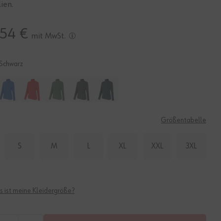
ien.
,54 €
mit MwSt.
Schwarz
E
Größentabelle
S
M
L
XL
XXL
3XL
 ist meine Kleidergröße?