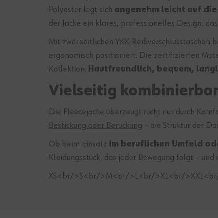
Polyester legt sich
angenehm leicht auf die
der Jacke ein klares, professionelles Design, das
Mit zwei seitlichen YKK-Reißverschlusstaschen b
ergonomisch positioniert. Die zertifizierten Mat
Kollektion:
Hautfreundlich, bequem, lang
Vielseitig kombinierba
Die Fleecejacke überzeugt nicht nur durch Komfo
Bestickung oder Beruckung
– die Struktur der Da
Ob beim Einsatz
im beruflichen Umfeld ode
Kleidungsstück, das jeder Bewegung folgt – und d
XS<br/>S<br/>M<br/>L<br/>XL<br/>XXL<br