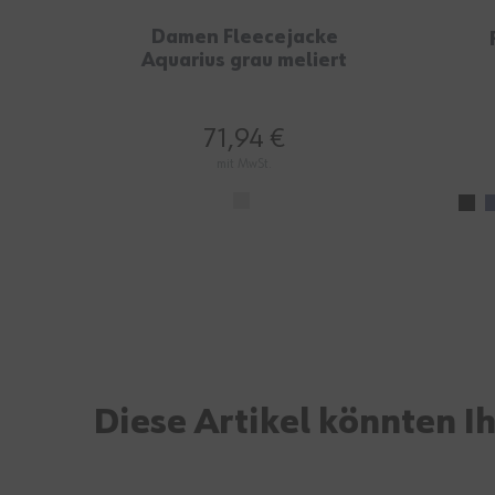
Damen Fleecejacke
Aquarius grau meliert
71,94 €
mit MwSt.
Diese Artikel könnten I