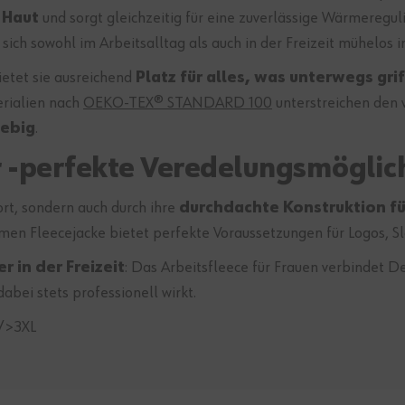
 Haut
und sorgt gleichzeitig für eine zuverlässige Wärmereguli
 sich sowohl im Arbeitsalltag als auch in der Freizeit mühelos i
ietet sie ausreichend
Platz für alles, was unterwegs gri
erialien nach
OEKO-TEX® STANDARD 100
unterstreichen den 
lebig
.
r -perfekte Veredelungsmöglic
rt, sondern auch durch ihre
durchdachte Konstruktion f
men Fleecejacke bietet perfekte Voraussetzungen für Logos, S
r in der Freizeit
: Das Arbeitsfleece für Frauen verbindet D
abei stets professionell wirkt.
/>3XL