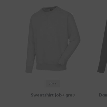
JOB+
Sweatshirt Job+ grau
Dam