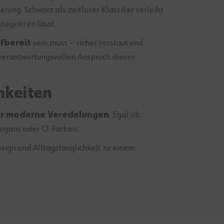
erung. Schwarz als zeitloser Klassiker verleiht
ntegrieren lässt.
ffbereit
sein muss – sicher verstaut und
verantwortungsvollen Anspruch dieser
hkeiten
ür moderne Veredelungen
. Egal ob
logans oder CI-Farben.
esign und Alltagstauglichkeit zu einem