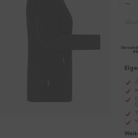
Lie
Versand
99
Eige
2
M
O
G
T
Y
Weit