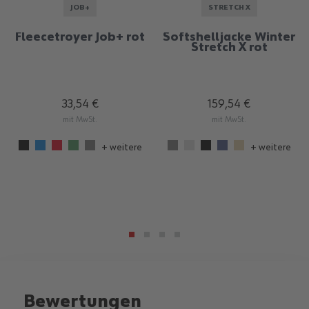
JOB+
STRETCH X
Fleecetroyer Job+ rot
Softshelljacke Winter
Stretch X rot
33,54 €
159,54 €
mit MwSt.
mit MwSt.
+ weitere
+ weitere
Bewertungen