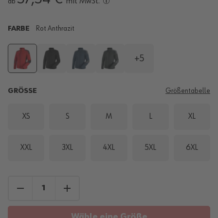
mit MwSt.
ab
FARBE
Rot Anthrazit
+5
GRÖSSE
Größentabelle
XS
S
M
L
XL
XXL
3XL
4XL
5XL
6XL
Wähle eine Größe