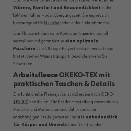
Das rote Arbeitsfleece aus der Cetus Linie, bietet Ihnen
Wärme, Komfort und Bequemlichkeit
in der
kühleren Jahres – oder Übergangszeit. Sie eignet sich
hervorragend für
Elektriker
oder in der Elektrobranche.
Das Fleece ist dank einer Kordel am Saum individuell
verstellbar und garantiert so
eine optimale
Passform
. Die 100%ige Polyesterzusammensetzung
bietet idealen Wärmetransport, besonders wenn Sie
Schwitzen.
Arbeitsfleece OKEKO-TEX mit
praktischen Taschen & Details
Die funktionelle Fleecejacke ist außerdem nach
OEKO-
TEX 100
zertifiziert. Die bei der Herstellung verwendeten
Produkte und Materialien sind daher von einer
unabhängigen Stelle getestet und
als unbedenklich
für Körper und Umwelt
klassifiziert wurden.