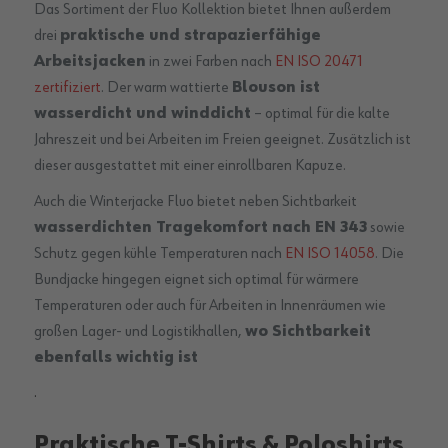
Das Sortiment der Fluo Kollektion bietet Ihnen außerdem
drei
praktische und strapazierfähige
Arbeitsjacken
in zwei Farben nach
EN ISO 20471
zertifiziert
. Der warm wattierte
Blouson ist
wasserdicht und winddicht
– optimal für die kalte
Jahreszeit und bei Arbeiten im Freien geeignet. Zusätzlich ist
dieser ausgestattet mit einer einrollbaren Kapuze.
Auch die Winterjacke Fluo bietet neben Sichtbarkeit
wasserdichten Tragekomfort nach EN 343
sowie
Schutz gegen kühle Temperaturen nach
EN ISO 14058
. Die
Bundjacke hingegen eignet sich optimal für wärmere
Temperaturen oder auch für Arbeiten in Innenräumen wie
großen Lager- und Logistikhallen,
wo Sichtbarkeit
ebenfalls wichtig ist
.
Praktische T-Shirts & Poloshirts