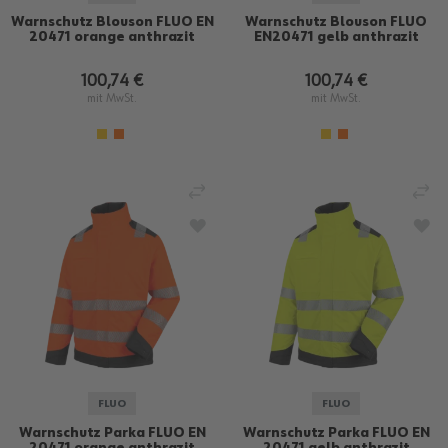
Warnschutz Blouson FLUO EN
Warnschutz Blouson FLUO
20471 orange anthrazit
EN20471 gelb anthrazit
100,74 €
100,74 €
mit MwSt.
mit MwSt.
VERGLEICHEN
VE
ZUR WUNSCHLISTE HINZUFÜGEN
ZU
FLUO
FLUO
Warnschutz Parka FLUO EN
Warnschutz Parka FLUO EN
20471 orange anthrazit
20471 gelb anthrazit