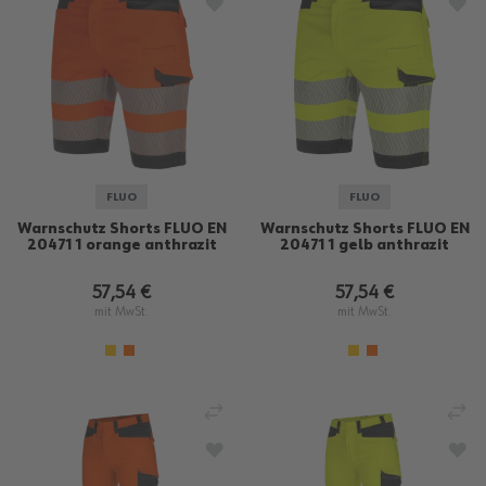
ZUR WUNSCHLISTE HINZUFÜGEN
ZU
FLUO
FLUO
Warnschutz Shorts FLUO EN
Warnschutz Shorts FLUO EN
20471 1 orange anthrazit
20471 1 gelb anthrazit
57,54 €
57,54 €
mit MwSt.
mit MwSt.
VERGLEICHEN
VE
ZUR WUNSCHLISTE HINZUFÜGEN
ZU