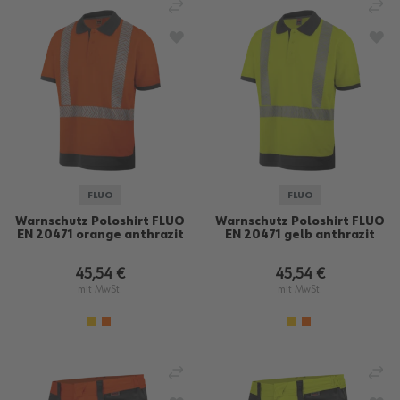
VERGLEICHEN
VE
ZUR WUNSCHLISTE HINZUFÜGEN
ZU
FLUO
FLUO
Warnschutz Poloshirt FLUO
Warnschutz Poloshirt FLUO
EN 20471 orange anthrazit
EN 20471 gelb anthrazit
45,54 €
45,54 €
mit MwSt.
mit MwSt.
VERGLEICHEN
VE