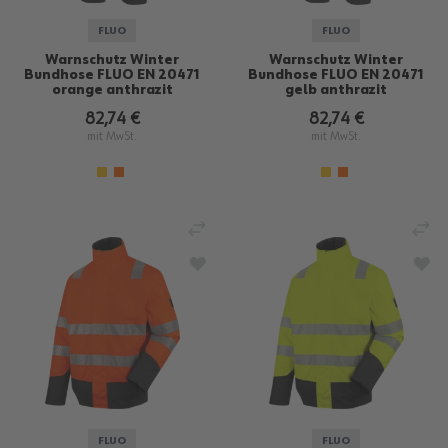
FLUO
FLUO
Warnschutz Winter
Warnschutz Winter
Bundhose FLUO EN 20471
Bundhose FLUO EN 20471
orange anthrazit
gelb anthrazit
82,74 €
82,74 €
mit MwSt.
mit MwSt.
VERGLEICHEN
VE
ZUR WUNSCHLISTE HINZUFÜGEN
ZU
FLUO
FLUO