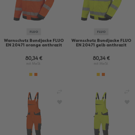
FLUO
FLUO
Warnschutz Bundjacke FLUO
Warnschutz Bundjacke FLUO
EN 20471 orange anthrazit
EN 20471 gelb anthrazit
80,34 €
80,34 €
mit MwSt.
mit MwSt.
VERGLEICHEN
VE
ZUR WUNSCHLISTE HINZUFÜGEN
ZU