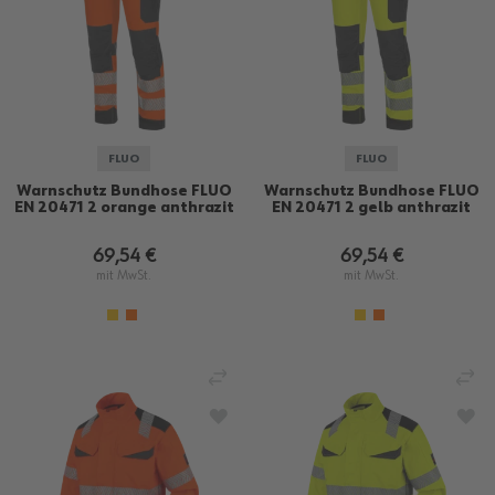
FLUO
FLUO
Warnschutz Bundhose FLUO
Warnschutz Bundhose FLUO
EN 20471 2 orange anthrazit
EN 20471 2 gelb anthrazit
69,54 €
69,54 €
mit MwSt.
mit MwSt.
VERGLEICHEN
VE
ZUR WUNSCHLISTE HINZUFÜGEN
ZU