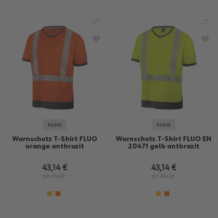
VERGLEICHEN
VE
ZUR WUNSCHLISTE HINZUFÜGEN
ZU
FLUO
FLUO
Warnschutz T-Shirt FLUO
Warnschutz T-Shirt FLUO EN
orange anthrazit
20471 gelb anthrazit
43,14 €
43,14 €
mit MwSt.
mit MwSt.