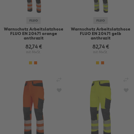
FLUO
FLUO
Warnschutz Arbeitslatzhose
Warnschutz Arbeitslatzhose
FLUO EN 20471 orange
FLUO EN 20471 gelb
anthrazit
anthrazit
82,74 €
82,74 €
mit MwSt.
mit MwSt.
VERGLEICHEN
VE
ZUR WUNSCHLISTE HINZUFÜGEN
ZU