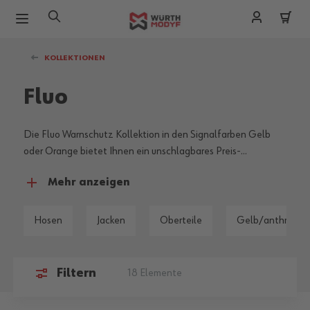
Zum Inhalt springen
KOLLEKTIONEN
Fluo
Die Fluo Warnschutz Kollektion in den Signalfarben Gelb
oder Orange bietet Ihnen ein unschlagbares Preis-
Leistungsverhältnis in Kombination mit zertifizierter
Mehr anzeigen
Sichtbarkeit. Das Sortiment umfasst Bundjacken,
Winterjacken sowie Hosen für den Sommer und Winter als
auch T-Shirts und Poloshirts.
Hosen
Jacken
Oberteile
Gelb/anthrazit f
Filtern
18
Elemente