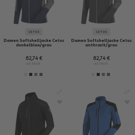
CETUS
CETUS
Damen Softshelljacke Cetus
Damen Softshelljacke Cetus
dunkelblau/grau
anthrazit/grau
82,74 €
82,74 €
mit MwSt.
mit MwSt.
VERGLEICHEN
VE
ZUR WUNSCHLISTE HINZUFÜGEN
ZU