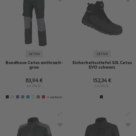
CETUS
CETUS
Bundhose Cetus anthrazit-
Sicherheitsstiefel S3L Cetus
grau
EVO schwarz
83,94 €
152,34 €
mit MwSt.
mit MwSt.
+ weitere
VERGLEICHEN
VE
ZUR WUNSCHLISTE HINZUFÜGEN
ZU