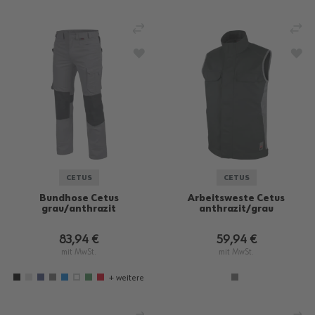
VERGLEICHEN
VE
ZUR WUNSCHLISTE HINZUFÜGEN
ZU
CETUS
CETUS
Bundhose Cetus
Arbeitsweste Cetus
grau/anthrazit
anthrazit/grau
83,94 €
59,94 €
mit MwSt.
mit MwSt.
+ weitere