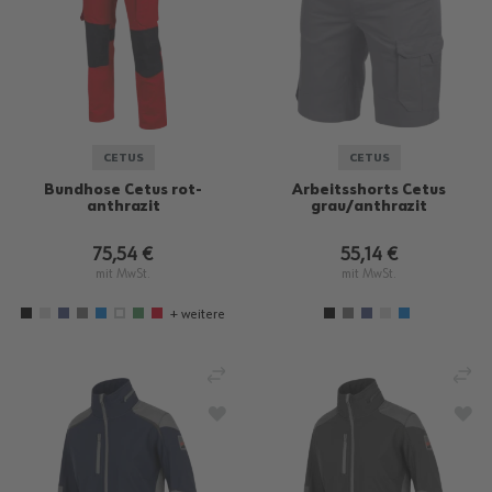
CETUS
CETUS
Bundhose Cetus rot-
Arbeitsshorts Cetus
anthrazit
grau/anthrazit
75,54 €
55,14 €
mit MwSt.
mit MwSt.
+ weitere
VERGLEICHEN
VE
ZUR WUNSCHLISTE HINZUFÜGEN
ZU