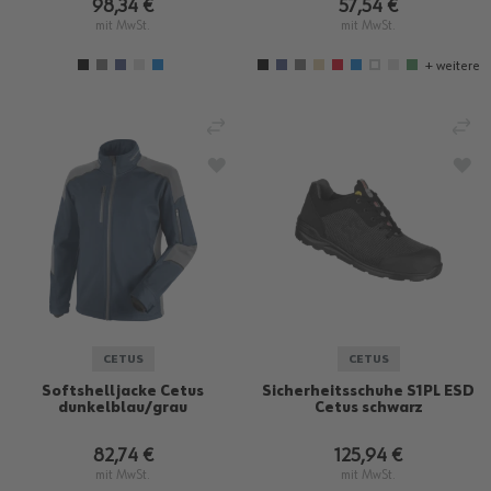
98,34 €
57,54 €
mit MwSt.
mit MwSt.
+ weitere
VERGLEICHEN
VE
ZUR WUNSCHLISTE HINZUFÜGEN
ZU
CETUS
CETUS
Softshelljacke Cetus
Sicherheitsschuhe S1PL ESD
dunkelblau/grau
Cetus schwarz
82,74 €
125,94 €
mit MwSt.
mit MwSt.