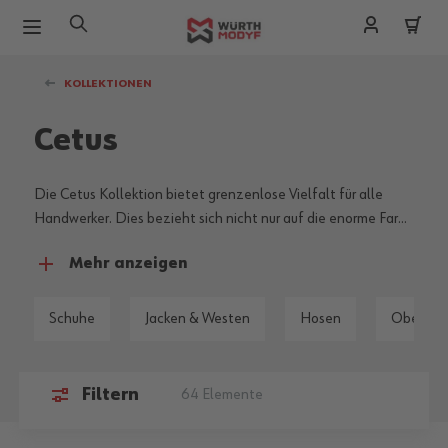
Zum Inhalt springen
KOLLEKTIONEN
Cetus
Die Cetus Kollektion bietet grenzenlose Vielfalt für alle
Handwerker. Dies bezieht sich nicht nur auf die enorme Farb
– und Größenauswahl, sondern ebenso auf die vielen
Mehr anzeigen
vorteilhaften Details sowie die breite Produktpalette dieser
Workwear Linie.
Schuhe
Jacken & Westen
Hosen
Oberteil
Filtern
64
Elemente