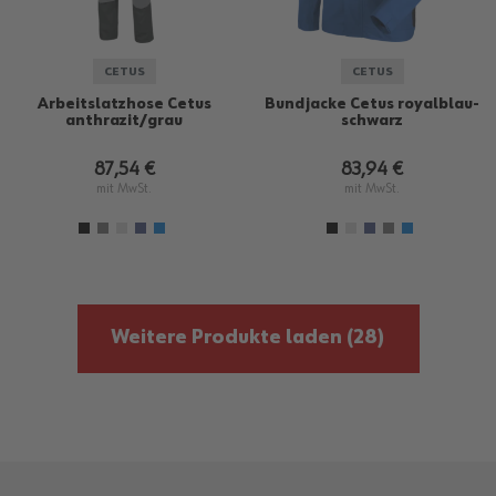
CETUS
CETUS
Arbeitslatzhose Cetus
Bundjacke Cetus royalblau-
anthrazit/grau
schwarz
87,54 €
83,94 €
mit MwSt.
mit MwSt.
Weitere Produkte laden
(28)