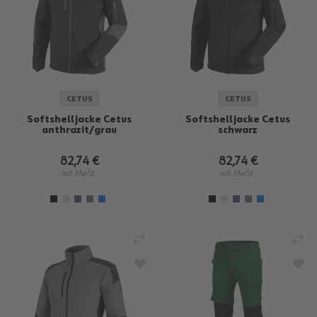
CETUS
CETUS
Softshelljacke Cetus
Softshelljacke Cetus
anthrazit/grau
schwarz
82,74 €
82,74 €
mit MwSt.
mit MwSt.
VERGLEICHEN
VE
ZUR WUNSCHLISTE HINZUFÜGEN
ZU