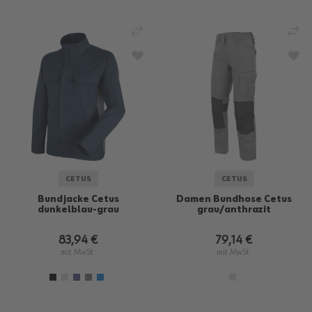
VERGLEICHEN
VE
ZUR WUNSCHLISTE HINZUFÜGEN
ZU
CETUS
CETUS
Bundjacke Cetus
Damen Bundhose Cetus
dunkelblau-grau
grau/anthrazit
83,94 €
79,14 €
mit MwSt.
mit MwSt.