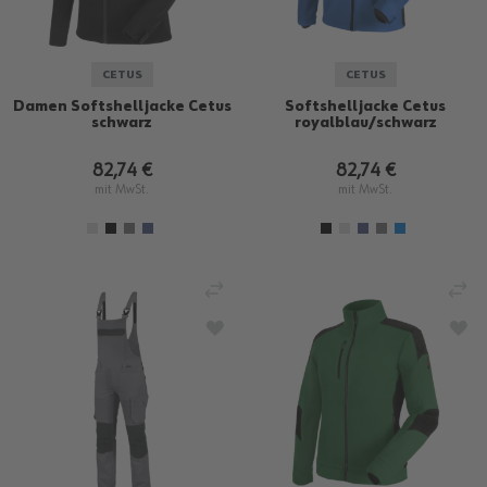
CETUS
CETUS
Damen Softshelljacke Cetus
Softshelljacke Cetus
schwarz
royalblau/schwarz
82,74 €
82,74 €
mit MwSt.
mit MwSt.
VERGLEICHEN
VE
ZUR WUNSCHLISTE HINZUFÜGEN
ZU