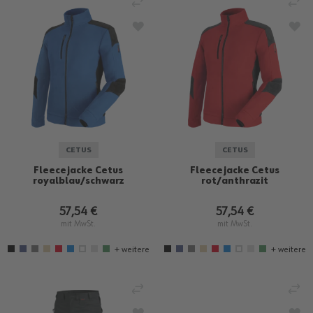
VERGLEICHEN
VE
ZUR WUNSCHLISTE HINZUFÜGEN
ZU
CETUS
CETUS
Fleecejacke Cetus
Fleecejacke Cetus
royalblau/schwarz
rot/anthrazit
57,54 €
57,54 €
mit MwSt.
mit MwSt.
+ weitere
+ weitere
VERGLEICHEN
VE
ZUR WUNSCHLISTE HINZUFÜGEN
ZU