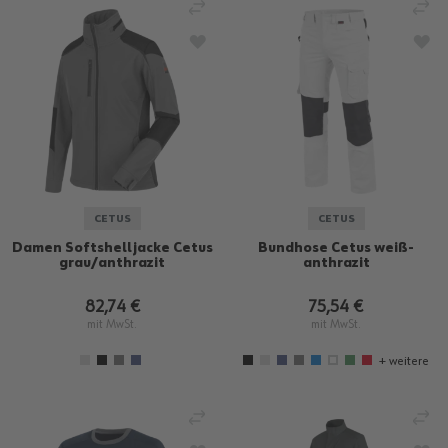
VERGLEICHEN
VE
ZUR WUNSCHLISTE HINZUFÜGEN
ZU
CETUS
CETUS
Damen Softshelljacke Cetus
Bundhose Cetus weiß-
grau/anthrazit
anthrazit
82,74 €
75,54 €
mit MwSt.
mit MwSt.
+ weitere
VERGLEICHEN
VE