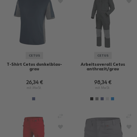
ZUR WUNSCHLISTE HINZUFÜGEN
ZU
CETUS
CETUS
T-Shirt Cetus dunkelblau-
Arbeitsoverall Cetus
grau
anthrazit/grau
26,34 €
98,34 €
mit MwSt.
mit MwSt.
VERGLEICHEN
VE
ZUR WUNSCHLISTE HINZUFÜGEN
ZU