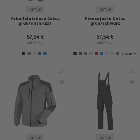
CETUS
CETUS
Arbeitslatzhose Cetus
Fleecejacke Cetus
grau/anthrazit
grün/schwarz
87,54 €
57,54 €
mit MwSt.
mit MwSt.
+ weitere
VERGLEICHEN
VE
ZUR WUNSCHLISTE HINZUFÜGEN
ZU
CETUS
CETUS