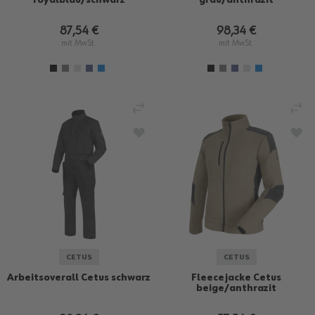
87,54 €
98,34 €
mit MwSt.
mit MwSt.
VERGLEICHEN
VE
ZUR WUNSCHLISTE HINZUFÜGEN
ZU
CETUS
CETUS
Arbeitsoverall Cetus schwarz
Fleecejacke Cetus
beige/anthrazit