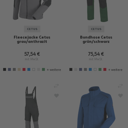
CETUS
CETUS
Fleecejacke Cetus
Bundhose Cetus
grau/anthrazit
grün/schwarz
57,54 €
75,54 €
mit MwSt.
mit MwSt.
+ weitere
+ weitere
VERGLEICHEN
VE
ZUR WUNSCHLISTE HINZUFÜGEN
ZU