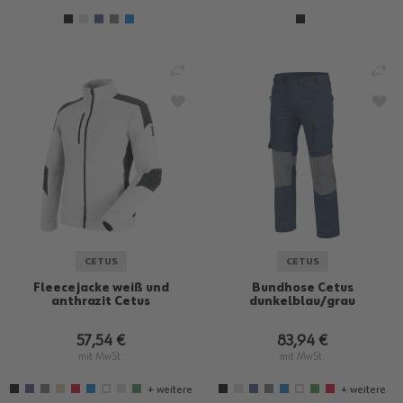
VERGLEICHEN
VE
ZUR WUNSCHLISTE HINZUFÜGEN
ZU
CETUS
CETUS
Fleecejacke weiß und
Bundhose Cetus
anthrazit Cetus
dunkelblau/grau
57,54 €
83,94 €
mit MwSt.
mit MwSt.
+ weitere
+ weitere