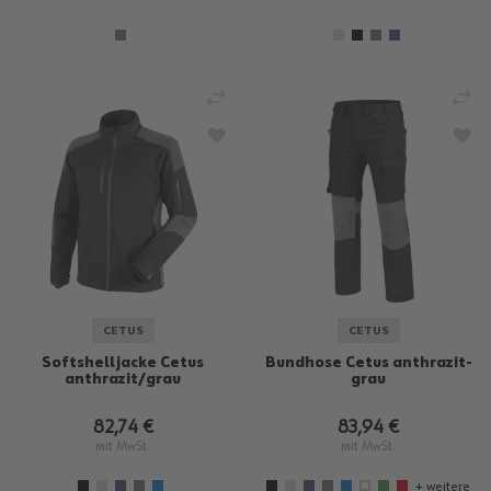
VERGLEICHEN
VE
ZUR WUNSCHLISTE HINZUFÜGEN
ZU
CETUS
CETUS
Softshelljacke Cetus
Bundhose Cetus anthrazit-
anthrazit/grau
grau
82,74 €
83,94 €
mit MwSt.
mit MwSt.
+ weitere