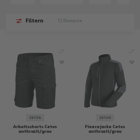
Filtern
12
Elemente
VERGLEICHEN
VE
ZUR WUNSCHLISTE HINZUFÜGEN
ZU
CETUS
CETUS
Arbeitsshorts Cetus
Fleecejacke Cetus
anthrazit/grau
anthrazit/grau