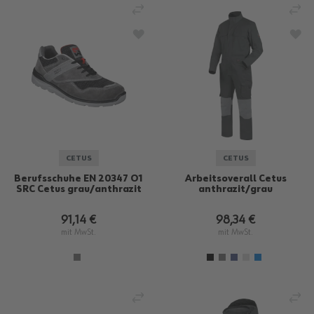
VERGLEICHEN
VE
ZUR WUNSCHLISTE HINZUFÜGEN
ZU
CETUS
CETUS
Berufsschuhe EN 20347 O1
Arbeitsoverall Cetus
SRC Cetus grau/anthrazit
anthrazit/grau
91,14 €
98,34 €
mit MwSt.
mit MwSt.
VERGLEICHEN
VE