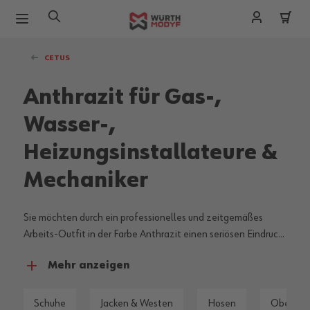
Zum Inhalt springen
CETUS
Anthrazit für Gas-,
Wasser-,
Heizungsinstallateure &
Mechaniker
Sie möchten durch ein professionelles und zeitgemäßes
Arbeits-Outfit in der Farbe Anthrazit einen seriösen Eindruck
bei Ihren Kunden hinterlassen? Dann sind Sie mit der
Mehr anzeigen
metallfreien und qualitativ hochwertigen Berufskleidung aus
der Cetus Kollektion perfekt ausgerüstet.
Schuhe
Jacken & Westen
Hosen
Oberteil