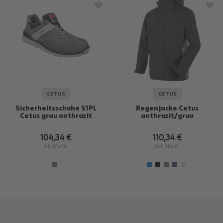
ZUR WUNSCHLISTE HINZUFÜGEN
ZU
CETUS
CETUS
Sicherheitsschuhe S1PL
Regenjacke Cetus
Cetus grau anthrazit
anthrazit/grau
104,34 €
110,34 €
mit MwSt.
mit MwSt.