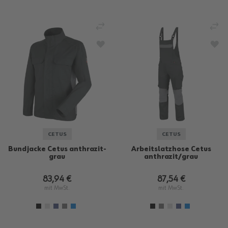
VERGLEICHEN
VE
ZUR WUNSCHLISTE HINZUFÜGEN
ZU
CETUS
CETUS
Bundjacke Cetus anthrazit-
Arbeitslatzhose Cetus
grau
anthrazit/grau
83,94 €
87,54 €
mit MwSt.
mit MwSt.