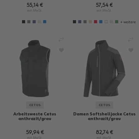
55,14 €
57,54 €
mit MwSt.
mit MwSt.
+ weitere
VERGLEICHEN
VE
ZUR WUNSCHLISTE HINZUFÜGEN
ZU
CETUS
CETUS
Arbeitsweste Cetus
Damen Softshelljacke Cetus
anthrazit/grau
anthrazit/grau
59,94 €
82,74 €
mit MwSt.
mit MwSt.