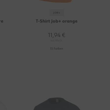
JOB+
re
T-Shirt Job+ orange
11,94 €
mit MwSt.
15 Farben