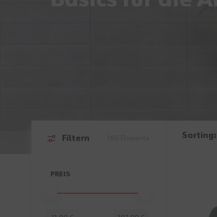
Basics für die A
Sorting:
Filtern
160
Elemente
Zur Produktliste springen
PREIS
FILTER
Minimum value
Höchstwert