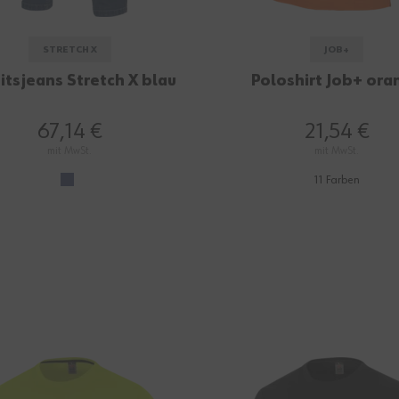
STRETCH X
JOB+
itsjeans Stretch X blau
Poloshirt Job+ ora
67,14 €
21,54 €
mit MwSt.
mit MwSt.
11 Farben