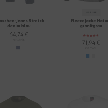
NATURE
aschen-Jeans Stretch
Fleecejacke Natu
denim blau
granitgrau
64,74 €
Bewertung:
mit MwSt.
90%
71,94 €
mit MwSt.