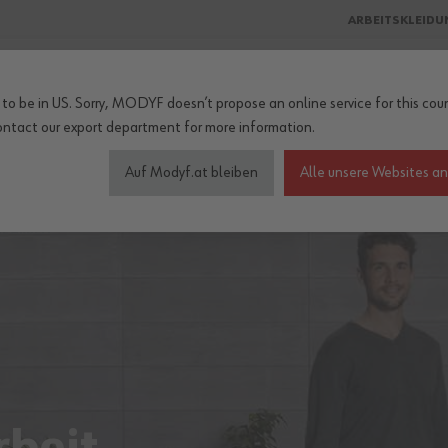
ARBEITSKLEIDU
to be in US. Sorry, MODYF doesn’t propose an online service for this coun
ontact our export department
for more information.
heitschuhe
Wetterschutz
Accessoires
Kollektionen
Be
Auf Modyf.at bleiben
Alle unsere Websites a
IE ARBEIT