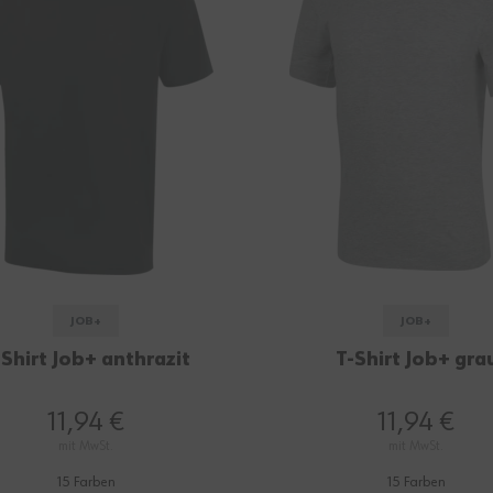
JOB+
JOB+
-Shirt Job+ anthrazit
T-Shirt Job+ gra
11,94 €
11,94 €
mit MwSt.
mit MwSt.
15 Farben
15 Farben