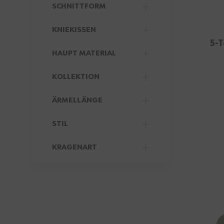
SCHNITTFORM
FILTER
KNIEKISSEN
5-T
FILTER
HAUPT MATERIAL
FILTER
KOLLEKTION
FILTER
ÄRMELLÄNGE
FILTER
STIL
FILTER
KRAGENART
FILTER