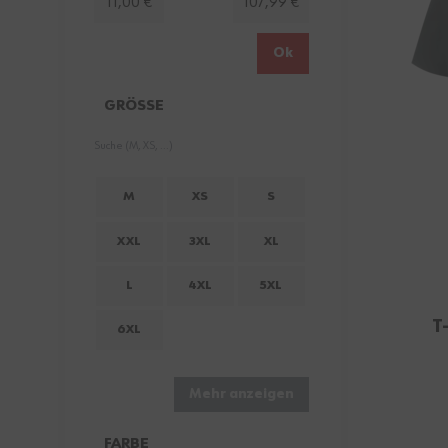
11,00 €
107,99 €
Ok
GRÖSSE
FILTER
M
XS
S
XXL
3XL
XL
L
4XL
5XL
T
6XL
Mehr anzeigen
FARBE