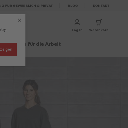
NG FÜR GEWERBLICH & PRIVAT
BLOG
KONTAKT
try.
Log In
Warenkorb
rufe
Basics für die Arbeit
nzeigen