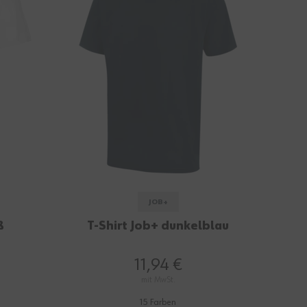
JOB+
ß
T-Shirt Job+ dunkelblau
11,94 €
mit MwSt.
15 Farben