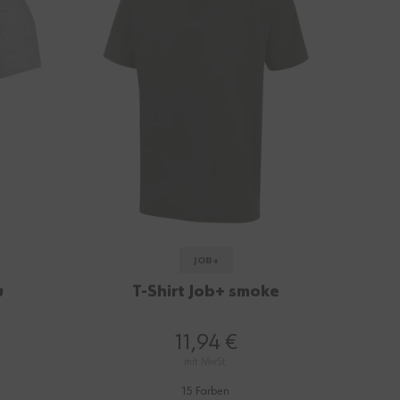
JOB+
u
T-Shirt Job+ smoke
11,94 €
mit MwSt.
15 Farben