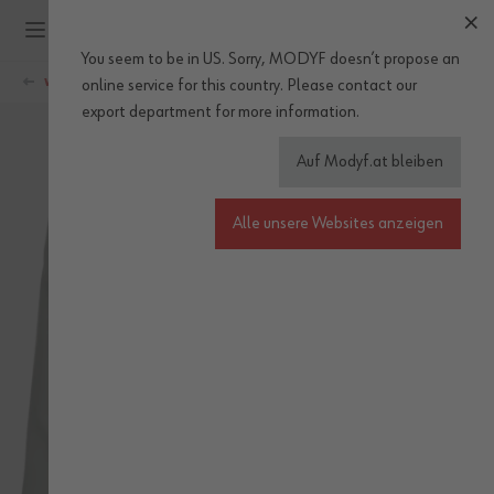
Zum Inhalt springen
You seem to be in US. Sorry, MODYF doesn’t propose an
WÜRTH MODYF
online service for this country.
Please
contact our
export department
for more information.
Auf Modyf.at bleiben
Alle unsere Websites anzeigen