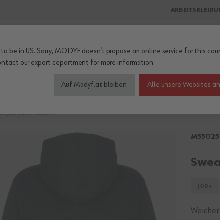
ARBEITSKLEIDU
to be in US. Sorry, MODYF doesn’t propose an online service for this coun
ontact our export department
for more information.
heitschuhe
Wetterschutz
Accessoires
Kollektionen
Be
Auf Modyf.at bleiben
Alle unsere Websites a
IE JOB+ ANTHRAZIT
M55025
Swea
JOB+
Weicher