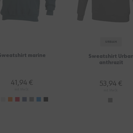
URBAN
Sweatshirt marine
Sweatshirt Urba
anthrazit
41,94 €
53,94 €
mit MwSt.
mit MwSt.