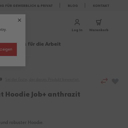
NG FÜR GEWERBLICH & PRIVAT
BLOG
KONTAKT
try.
Log In
Warenkorb
rufe
Basics für die Arbeit
nzeigen
9
Sei der Erste, der dieses Produkt bewertet.
t Hoodie Job+ anthrazit
 und robuster Hoodie.