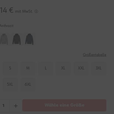
14 €
mit MwSt.
Anthrazit
E
Größentabelle
S
M
L
XL
XXL
3XL
5XL
6XL
Wähle eine Größe