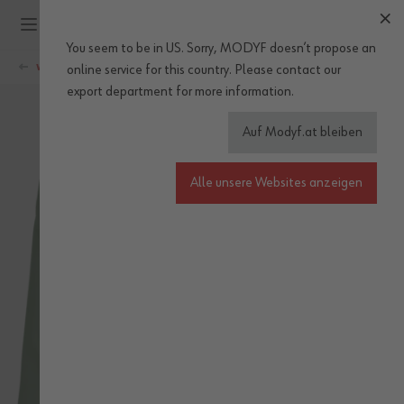
Zum Inhalt springen
You seem to be in US. Sorry, MODYF doesn’t propose an
WÜRTH MODYF
online service for this country.
Please
contact our
export department
for more information.
Auf Modyf.at bleiben
Alle unsere Websites anzeigen