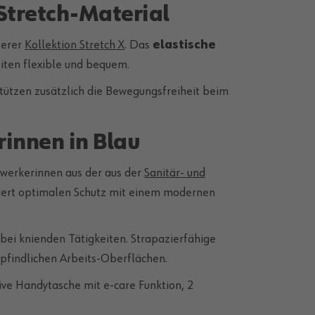
Stretch-Material
serer
Kollektion Stretch X
. Das
elastische
iten flexible und bequem.
tützen zusätzlich die Bewegungsfreiheit beim
innen in Blau
dwerkerinnen aus der aus der
Sanitär- und
niert optimalen Schutz mit einem modernen
bei knienden Tätigkeiten. Strapazierfähige
findlichen Arbeits-Oberflächen.
ive Handytasche mit e-care Funktion, 2