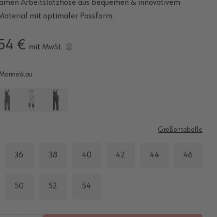
amen Arbeitslatzhose aus bequemen & innovativem
Material mit optimaler Passform.
54 €
mit MwSt.
Marineblau
E
Größentabelle
36
38
40
42
44
46
50
52
54