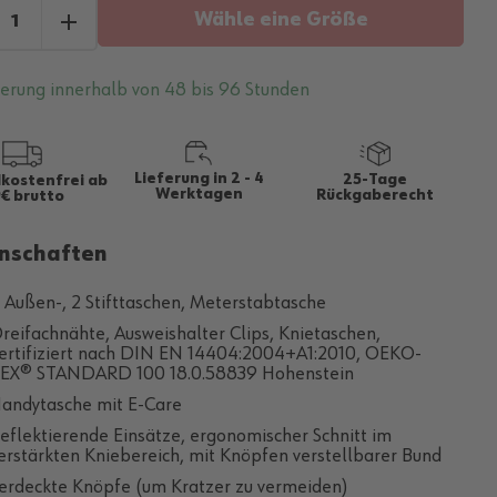
Wähle eine Größe
ferung innerhalb von 48 bis 96 Stunden
Lieferung in 2 - 4
25-Tage
kostenfrei ab
Werktagen
Rückgaberecht
€ brutto
nschaften
 Außen-, 2 Stifttaschen, Meterstabtasche
reifachnähte, Ausweishalter Clips, Knietaschen,
ertifiziert nach DIN EN 14404:2004+A1:2010, OEKO-
EX® STANDARD 100 18.0.58839 Hohenstein
andytasche mit E-Care
eflektierende Einsätze, ergonomischer Schnitt im
erstärkten Kniebereich, mit Knöpfen verstellbarer Bund
erdeckte Knöpfe (um Kratzer zu vermeiden)