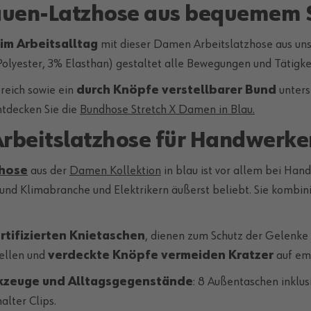
Frauen-Latzhose aus bequemem 
m Arbeitsalltag
mit dieser Damen Arbeitslatzhose aus un
lyester, 3% Elasthan) gestaltet alle Bewegungen und Tätigke
reich sowie ein
durch Knöpfe verstellbarer Bund
unters
ntdecken Sie die
Bundhose Stretch X Damen in Blau.
rbeitslatzhose für Handwerker
zhose
aus der
Damen Kollektion
in blau ist vor allem bei Han
und Klimabranche und Elektrikern äußerst beliebt. Sie kombi
rtifizierten Knietaschen
, dienen zum Schutz der Gelenke 
tellen und
verdeckte Knöpfe vermeiden Kratzer
auf emp
kzeuge und Alltagsgegenstände
: 8 Außentaschen inklus
alter Clips.