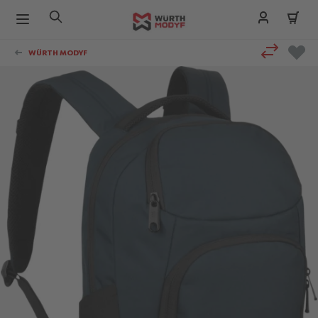
Zum Inhalt springen
WÜRTH MODYF