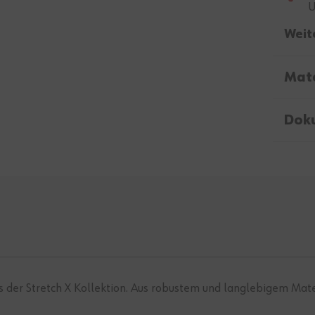
U
Weit
Mate
Dok
s der Stretch X Kollektion. Aus robustem und langlebigem Mate