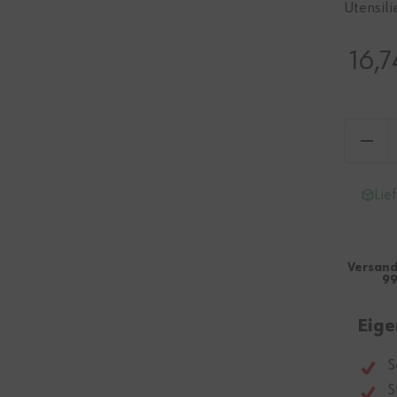
Utensil
16,7
Lie
Versand
99
Eige
S
S