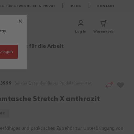
NG FÜR GEWERBLICH & PRIVAT
BLOG
KONTAKT
try.
Log In
Warenkorb
rufe
Basics für die Arbeit
nzeigen
3999
Sei der Erste, der dieses Produkt bewertet.
emtasche Stretch X anthrazit
H X
ierfähiges und praktisches Zubehör zur Unterbringung von