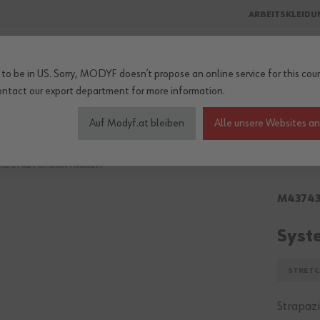
ARBEITSKLEIDU
to be in US. Sorry, MODYF doesn’t propose an online service for this coun
ontact our export department
for more information.
heitschuhe
Wetterschutz
Accessoires
Kollektionen
Be
Auf Modyf.at bleiben
Alle unsere Websites a
HE STRETCH X ANTHRAZIT
M43743
Syst
STRETC
Strapaz