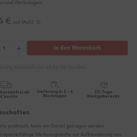
ien und Werkzeugen.
4 €
mit MwSt.
In den Warenkorb
ferung innerhalb von 48 bis 96 Stunden
Lieferung in 2 - 4
25-Tage
kostenfrei ab
Werktagen
Rückgaberecht
€ brutto
nschaften
ehr praktisch, kann am Gürtel getragen werden
trapazierfähige Werkzeugtasche zur Aufbewahrung von