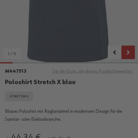
1
/
11
M447513
Sei der Erste, der dieses Produkt bewertet.
Poloshirt Stretch X blau
STRETCH X
Blaues Poloshirt mit Raglanärmel in modernem Design für die
Sanitär- oder Elektrobranche.
44,34 €