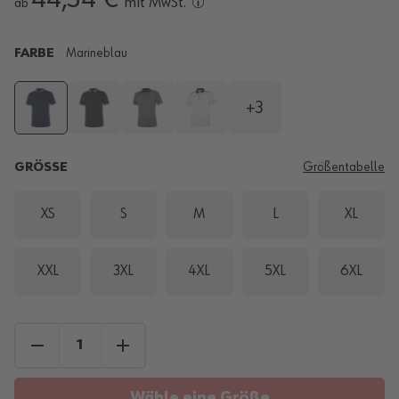
mit MwSt.
ab
FARBE
Marineblau
+3
GRÖSSE
Größentabelle
XS
S
M
L
XL
XXL
3XL
4XL
5XL
6XL
Wähle eine Größe