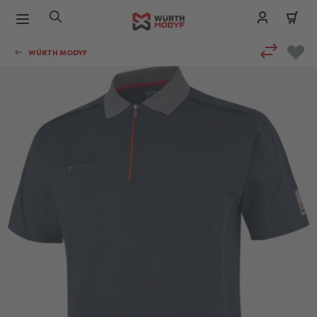
Zum Inhalt springen
WÜRTH MODYF