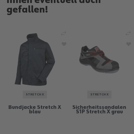
Ihnen eventuell auch
gefallen!
STRETCH X
STRETCH X
Bundjacke Stretch X
Sicherheitssandalen
blau
S1P Stretch X grau