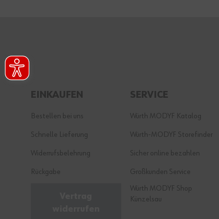
EINKAUFEN
SERVICE
Bestellen bei uns
Würth MODYF Katalog
Schnelle Lieferung
Würth-MODYF Storefinder
Widerrufsbelehrung
Sicher online bezahlen
Rückgabe
Großkunden Service
Würth MODYF Shop
Vertrag
Künzelsau
widerrufen