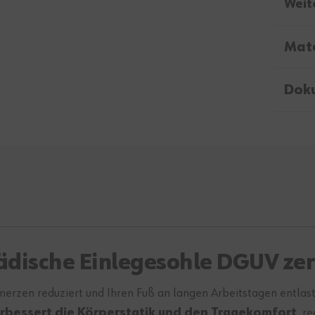
Weit
Mate
Dok
ische Einlegesohle DGUV zert
hmerzen reduziert und Ihren Fuß an langen Arbeitstagen entlas
rbessert die Körperstatik und den Tragekomfort
, r