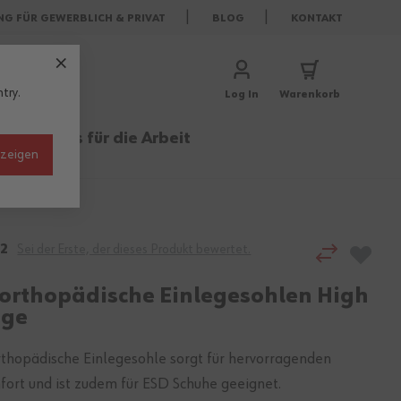
NG FÜR GEWERBLICH & PRIVAT
BLOG
KONTAKT
try.
Log In
Warenkorb
rufe
Basics für die Arbeit
nzeigen
2
Sei der Erste, der dieses Produkt bewertet.
orthopädische Einlegesohlen High
nge
rthopädische Einlegesohle sorgt für hervorragenden
fort und ist zudem für ESD Schuhe geeignet.