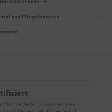
ere Informationen
rial und Pflegehinweise
umente
ifiziert
tet? Dann entdecken Sie unsere innovative
eduziert Rücken- und Gelenkschmerzen und