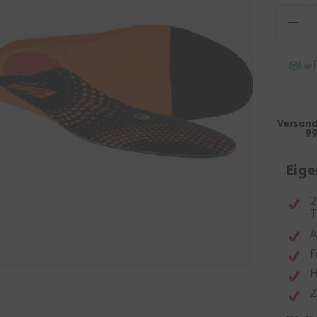
Lie
Versand
99
Eige
2
T
A
F
H
Z