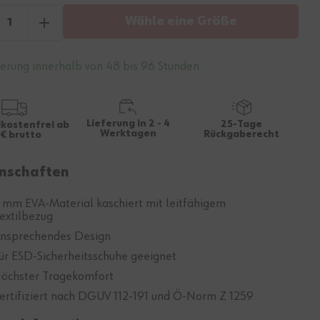
Wähle eine Größe
ferung innerhalb von 48 bis 96 Stunden
Lieferung in 2 - 4
25-Tage
kostenfrei ab
Werktagen
Rückgaberecht
€ brutto
nschaften
 mm EVA-Material kaschiert mit leitfähigem
extilbezug
nsprechendes Design
ür ESD-Sicherheitsschuhe geeignet
öchster Tragekomfort
ertifiziert nach DGUV 112-191 und Ö-Norm Z 1259