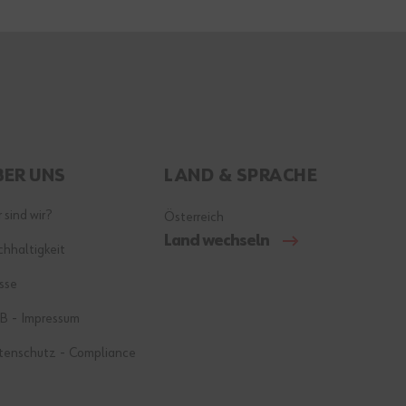
BER UNS
LAND & SPRACHE
 sind wir?
Österreich
Land wechseln
hhaltigkeit
sse
-
B
Impressum
-
tenschutz
Compliance