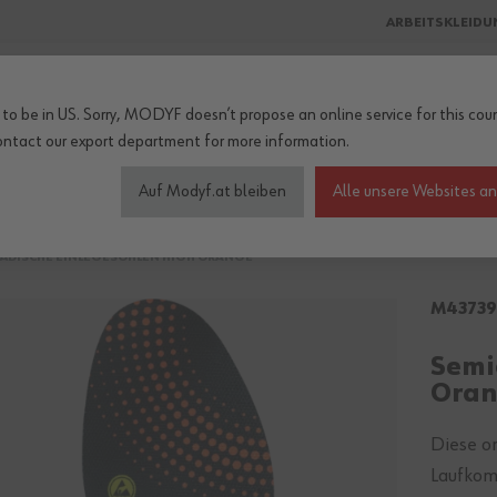
ARBEITSKLEIDU
to be in US. Sorry, MODYF doesn’t propose an online service for this coun
ontact our export department
for more information.
heitschuhe
Wetterschutz
Accessoires
Kollektionen
Be
Auf Modyf.at bleiben
Alle unsere Websites a
ÄDISCHE EINLEGESOHLEN HIGH ORANGE
M43739
Semi
Ora
Diese o
Laufkom