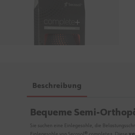
Beschreibung
Bequeme Semi-Orthopäd
Sie suchen eine Einlegesohle, die Belastungssc
Einlegesohle von Secosol® complete+. Diese
ve