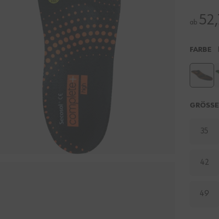
52,
ab
FARBE
GRÖSS
35
42
49