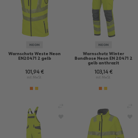
NEON
NEON
Warnschutz Weste Neon
Warnschutz Winter
EN20471 2 gelb
Bundhose Neon EN 20471 2
gelb anthrazit
101,94 €
103,14 €
mit MwSt.
mit MwSt.
VERGLEICHEN
VE
ZUR WUNSCHLISTE HINZUFÜGEN
ZU