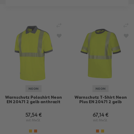
VERGLEICHEN
VE
ZUR WUNSCHLISTE HINZUFÜGEN
ZU
NEON
NEON
Warnschutz Poloshirt Neon
Warnschutz T-Shirt Neon
EN 20471 2 gelb anthrazit
Plus EN 20471 2 gelb
57,54 €
67,14 €
mit MwSt.
mit MwSt.