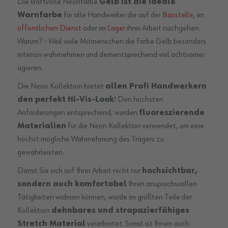
Die kraftvolle Neonfarbe
Gelb ist die ideale
Warnfarbe
für alle Handwerker die auf der
Baustelle
, im
öffentlichen Dienst
oder im
Lager
ihrer Arbeit nachgehen.
Warum? - Weil viele Mitmenschen die Farbe Gelb besonders
intensiv wahrnehmen und dementsprechend viel achtsamer
agieren.
Die Neon Kollektion bietet
allen Profi Handwerkern
den perfekt Hi-Vis-Look
! Den höchsten
Anforderungen entsprechend, wurden
fluoreszierende
Materialien
für die Neon Kollektion verwendet, um eine
höchst mögliche Wahrnehmung des Trägers zu
gewährleisten.
Damit Sie sich auf Ihrer Arbeit nicht nur
hochsichtbar,
sondern auch komfortabel
Ihren anspruchsvollen
Tätigkeiten widmen können, wurde im größten Teile der
Kollektion
dehnbares und strapazierfähiges
Stretch Material
verarbeitet. Somit ist Ihnen auch