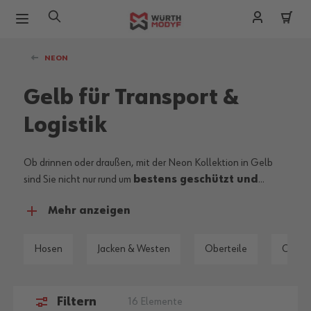
Zum Inhalt springen
NEON
Gelb für Transport &
Logistik
Ob drinnen oder draußen, mit der Neon Kollektion in Gelb
sind Sie nicht nur rund um
bestens geschützt und
höchst sichtbar
, sondern genießen
Mehr anzeigen
beeindruckenden Tragekomfort
bei der Arbeit. Die
gesamte Kollektion ist nach
EN 20471 zertifiziert und
mit German Design Award
ausgezeichnet.
Hosen
Jacken & Westen
Oberteile
Orange
Filtern
16
Elemente