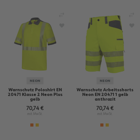
VERGLEICHEN
VE
ZUR WUNSCHLISTE HINZUFÜGEN
ZU
NEON
NEON
Warnschutz Poloshirt EN
Warnschutz Arbeitsshorts
20471 Klasse 2 Neon Plus
Neon EN 20471 1 gelb
gelb
anthrazit
70,74 €
70,74 €
mit MwSt.
mit MwSt.