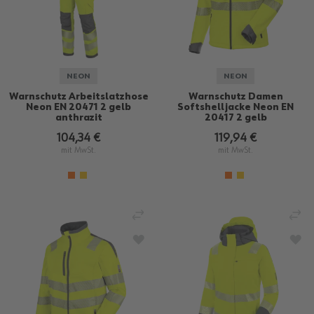
NEON
NEON
Warnschutz Arbeitslatzhose
Warnschutz Damen
Neon EN 20471 2 gelb
Softshelljacke Neon EN
anthrazit
20417 2 gelb
104,34 €
119,94 €
mit MwSt.
mit MwSt.
VERGLEICHEN
VE
ZUR WUNSCHLISTE HINZUFÜGEN
ZU