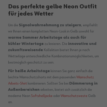
Das perfekte gelbe Neon Outfit
für jedes Wetter
Um die
Signalwahrnehmung zu steigern
, empfiehlt
wir Ihnen einen kompletten Neon-Look in Gelb sowohl für
warme Sommer Arbeitstage als auch für
kühler Wintertage
zu kreieren. Die
innovative und
zukunftsweisende
Kollektion bietet Ihnen je nach
Wetterlage unterschiedliche Kombinationsmöglichkeiten, um
bestmöglich geschützt zu sein.
Für heiße Arbeitstage
können Sie ganz einfach die
leichte Warnschutzshorts mit dem passenden
Warnschutz
Arbeits-Shirt
kombinieren. Sollten Sie bei
Dämmerung in
Außenbereichen
arbeiten, bietet sich zusätzlich die
moderne Neon
Softshelljacke
oder
Warnschutzweste
Gelb
an.