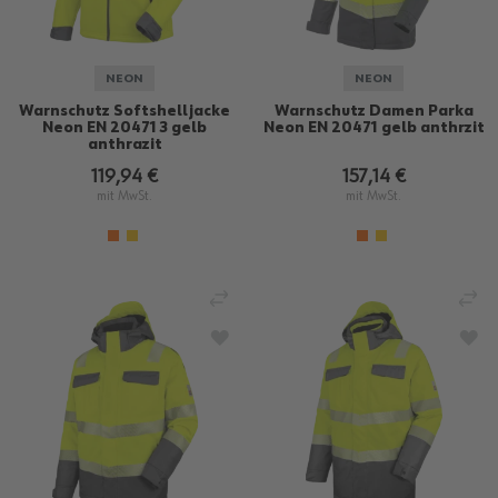
NEON
NEON
Warnschutz Softshelljacke
Warnschutz Damen Parka
Neon EN 20471 3 gelb
Neon EN 20471 gelb anthrzit
anthrazit
119,94 €
157,14 €
mit MwSt.
mit MwSt.
VERGLEICHEN
VE
ZUR WUNSCHLISTE HINZUFÜGEN
ZU