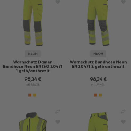
ZUR WUNSCHLISTE HINZUFÜGEN
ZU
NEON
NEON
Warnschutz Damen
Warnschutz Bundhose Neon
Bundhose Neon EN ISO 20471
EN 20471 2 gelb anthrazit
1 gelb/anthrazit
98,34 €
98,34 €
mit MwSt.
mit MwSt.
VERGLEICHEN
VE
ZUR WUNSCHLISTE HINZUFÜGEN
ZU