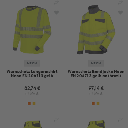
VERGLEICHEN
VE
ZUR WUNSCHLISTE HINZUFÜGEN
ZU
NEON
NEON
Warnschutz Langarmshirt
Warnschutz Bundjacke Neon
Neon EN 20471 3 gelb
EN 20471 3 gelb anthrazit
82,74 €
97,14 €
mit MwSt.
mit MwSt.
VERGLEICHEN
VE