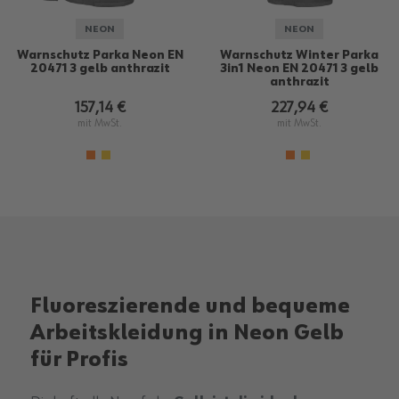
NEON
NEON
Warnschutz Parka Neon EN
Warnschutz Winter Parka
20471 3 gelb anthrazit
3in1 Neon EN 20471 3 gelb
anthrazit
157,14 €
227,94 €
mit MwSt.
mit MwSt.
Fluoreszierende und bequeme
Arbeitskleidung in Neon Gelb
für Profis