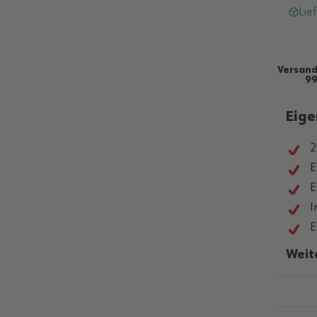
Lie
Versand
99
Eige
2
E
E
I
E
Weit