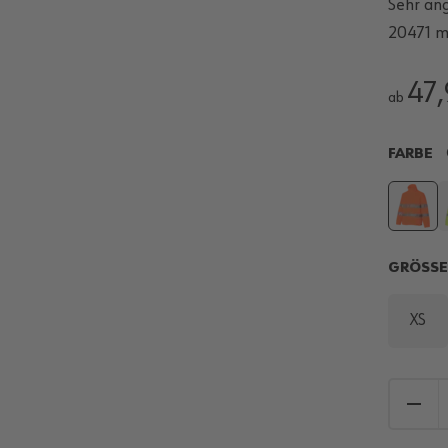
Sehr an
20471 mi
47
ab
FARBE
GRÖSS
XS