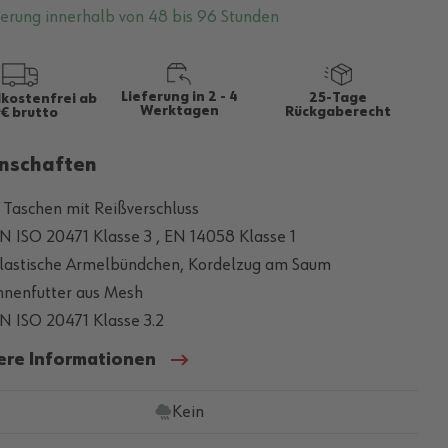
ferung innerhalb von 48 bis 96 Stunden
Lieferung in 2 - 4
25-Tage
kostenfrei ab
Werktagen
Rückgaberecht
€ brutto
nschaften
 Taschen mit Reißverschluss
N ISO 20471 Klasse 3 , EN 14058 Klasse 1
lastische Armelbündchen, Kordelzug am Saum
nnenfutter aus Mesh
N ISO 20471 Klasse 3.2
ere Informationen
Kein