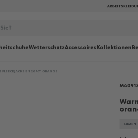
ARBEITSKLEIDU
heitschuhe
Wetterschutz
Accessoires
Kollektionen
Be
 FLEECEJACKE EN 20471 ORANGE
M4091
Warn
oran
LUMEN