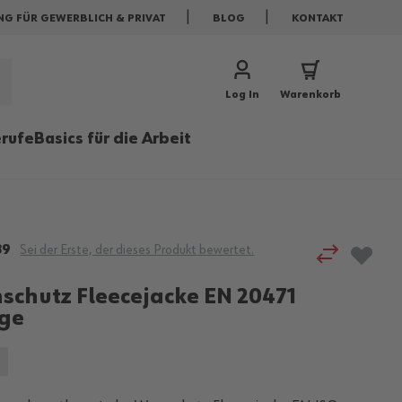
NG FÜR GEWERBLICH & PRIVAT
BLOG
KONTAKT
Log In
Warenkorb
rufe
Basics für die Arbeit
39
Sei der Erste, der dieses Produkt bewertet.
schutz Fleecejacke EN 20471
ge