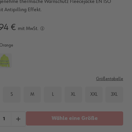
genehme thermische Warnschutz Fleecejacke EN ISO
t Antipilling Effekt.
,94 €
mit MwSt.
Orange
E
Größentabelle
S
M
L
XL
XXL
3XL
Wähle eine Größe