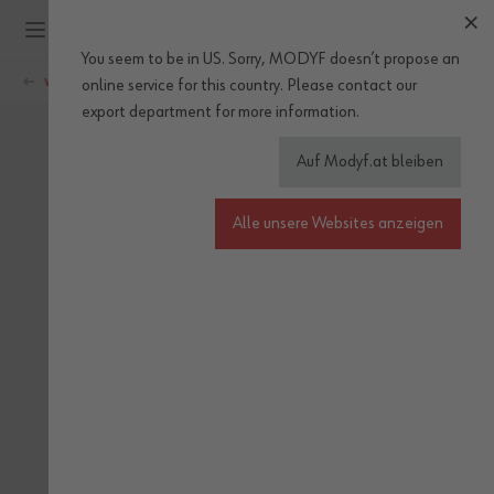
Zum Inhalt springen
You seem to be in US. Sorry, MODYF doesn’t propose an
WÜRTH MODYF
online service for this country.
Please
contact our
export department
for more information.
Auf Modyf.at bleiben
Alle unsere Websites anzeigen