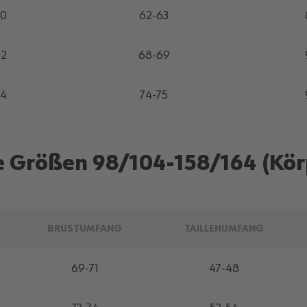
40
62-63
52
68-69
64
74-75
e Größen 98/104-158/164 (Kö
BRUSTUMFANG
TAILLENUMFANG
69-71
47-48