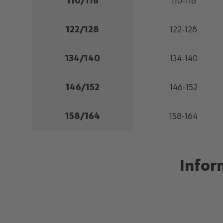
110/116
110-116
122/128
122-128
134/140
134-140
146/152
146-152
158/164
158-164
Infor