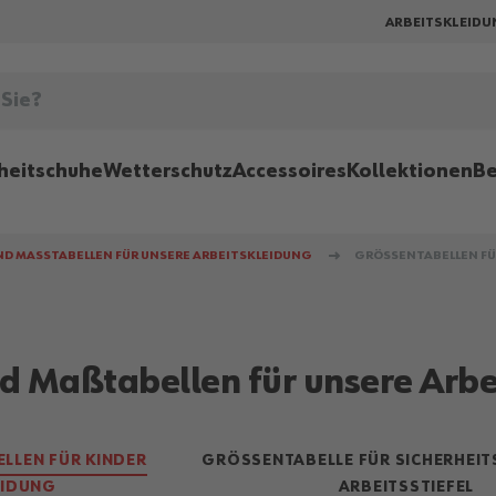
ARBEITSKLEIDU
heitschuhe
Wetterschutz
Accessoires
Kollektionen
Be
ND MASSTABELLEN FÜR UNSERE ARBEITSKLEIDUNG
GRÖSSENTABELLEN FÜR
d Maßtabellen für unsere Arbe
LEN FÜR KINDER K
GRÖSSENTABELLE FÜR SICHERHEITS
IDUNG
RBEITSSTIEFEL