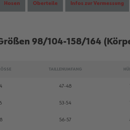
Hosen
Oberteile
Infos zur Vermessung
Größen 98/104-158/164 (Körp
RÖSSE
TAILLENUMFANG
HÜ
4
47-48
6
53-54
28
56-57