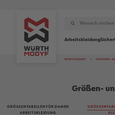
Zum Inhalt springen
WONACH SUCHEN SIE?
Arbeitskleidung
Sicher
WÜRTH MODYF
GRÖSSEN- U
Größen- un
GRÖSSENTABELLEN FÜR DAMEN A
GRÖSSENTABEL
RBEITSKLEIDUNG
LE