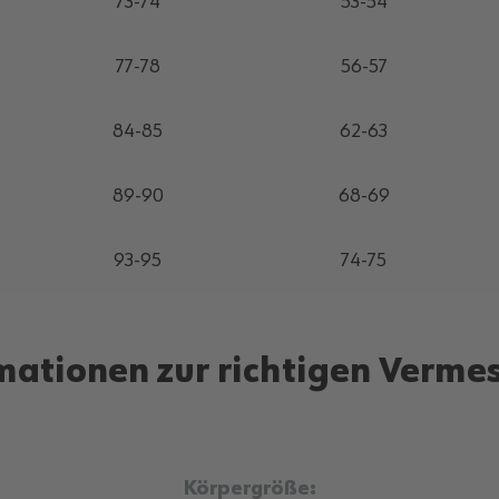
73-74
53-54
77-78
56-57
84-85
62-63
89-90
68-69
93-95
74-75
mationen zur richtigen Verme
Körpergröße: