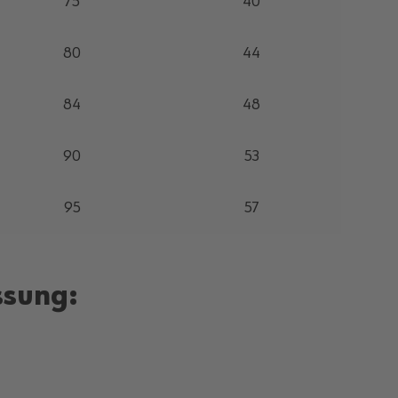
75
40
80
44
84
48
90
53
95
57
ssung: