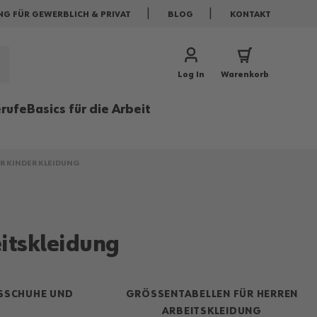
NG FÜR GEWERBLICH & PRIVAT
BLOG
KONTAKT
Log In
Warenkorb
rufe
Basics für die Arbeit
 KINDER KLEIDUNG
itskleidung
SCHUHE UND A
GRÖSSENTABELLEN FÜR HERREN A
RBEITSKLEIDUNG