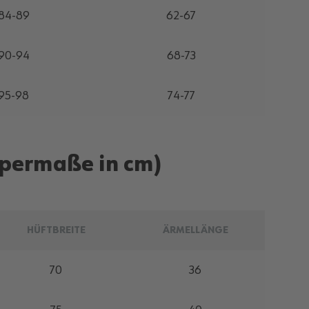
84-89
62-67
90-94
68-73
95-98
74-77
rpermaße in cm)
HÜFTBREITE
ÄRMELLÄNGE
70
36