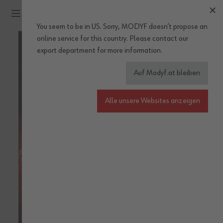
Zum Inhalt springen
You seem to be in US. Sorry, MODYF doesn’t propose an
online service for this country.
Please
contact our
UNSERE HIGHLIGHTS ARBEITSKLEIDUNG & SICHERHEITSSCHUHEN
export department
for more information.
Auf Modyf.at bleiben
Alle unsere Websites anzeigen
DAILY RACE