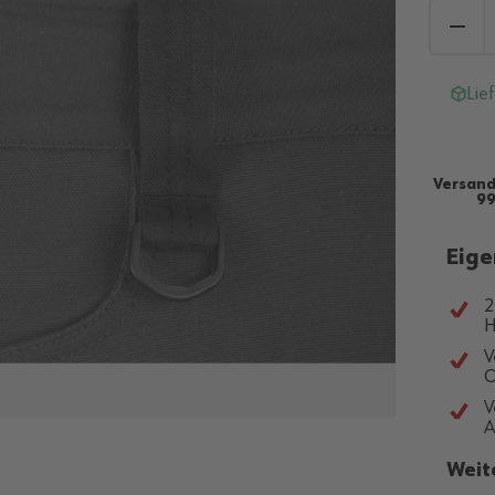
Lie
Versand
99
Eige
2
H
V
O
V
A
Weit