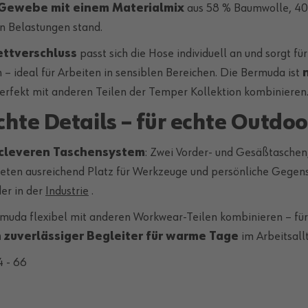
Gewebe mit einem Materialmix
aus 58 % Baumwolle, 40 %
n Belastungen stand.
ettverschluss
passt sich die Hose individuell an und sorgt fü
– ideal für Arbeiten in sensiblen Bereichen. Die Bermuda ist
 perfekt mit anderen Teilen der Temper Kollektion kombinieren
te Details – für echte Outdoo
 cleveren Taschensystem
: Zwei Vorder- und Gesäßtaschen
eten ausreichend Platz für Werkzeuge und persönliche Gegenstä
er in der
Industrie
.
rmuda flexibel mit anderen Workwear-Teilen kombinieren – für e
n zuverlässiger Begleiter für warme Tage
im Arbeitsallt
4 - 66