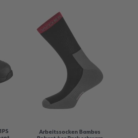
S1PS
Arbeitssocken Bambus
Gür
-rot