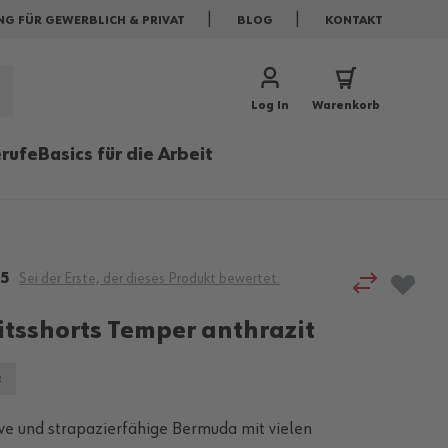
NG FÜR GEWERBLICH & PRIVAT
BLOG
KONTAKT
Log In
Warenkorb
rufe
Basics für die Arbeit
5
Sei der Erste, der dieses Produkt bewertet.
itsshorts Temper anthrazit
R
ve und strapazierfähige Bermuda mit vielen