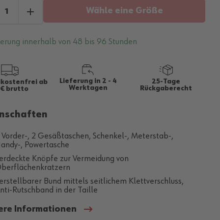
Wähle eine Größe
ferung innerhalb von 48 bis 96 Stunden
Lieferung in 2 - 4
25-Tage
kostenfrei ab
Werktagen
Rückgaberecht
€ brutto
nschaften
 Vorder-, 2 Gesäßtaschen, Schenkel-, Meterstab-,
andy-, Powertasche
erdeckte Knöpfe zur Vermeidung von
berflächenkratzern
erstellbarer Bund mittels seitlichem Klettverschluss,
nti-Rutschband in der Taille
ere Informationen