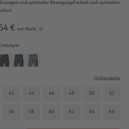
lösungen und optimaler Bewegungsfreiheit und optimalen
mfort.
54 €
mit MwSt.
Dunkelgrau
E
Größentabelle
42
44
46
48
50
52
56
58
60
62
64
66