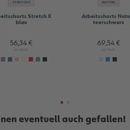
STRETCH X
NATURE
eitsshorts Stretch X
Arbeitsshorts Natu
blau
teerschwarz
56,34 €
69,54 €
mit MwSt.
mit MwSt.
hnen eventuell auch gefallen!