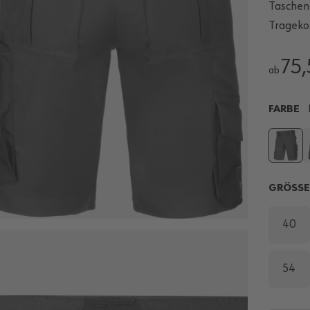
Taschen
Trageko
75,
ab
FARBE
GRÖSS
40
54