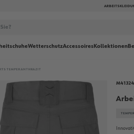
ARBEITSKLEIDU
heitschuhe
Wetterschutz
Accessoires
Kollektionen
Be
RTS TEMPER ANTHRAZIT
M41324
Arbe
TEMPE
Innovati