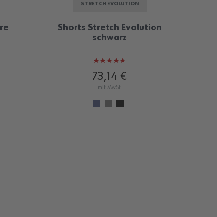
STRETCH EVOLUTION
re
Shorts Stretch Evolution
Arb
schwarz
Bewertung:
100%
73,14 €
mit MwSt.